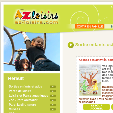
Sortie enfants oc
Agenda des activités, sort
Vos lois
cet été
Des idée
des bon
Hérault
famille
Gers.
Sorties enfants et ados
Balades 
spectacl
Parcs de loisirs
marionnet
Loisirs et Parcs aquatiques
tradition
automne
avec notre sélec
Zoo - Parc animalier
ci-dessous :
Parc, jardin, nature
Musées