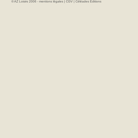
© AZ Loisirs 2006 -
mentions légales
|
CGV
|
Céléades Editions