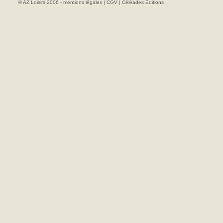
© AZ Loisirs 2006 -
mentions légales
|
CGV
|
Céléades Editions