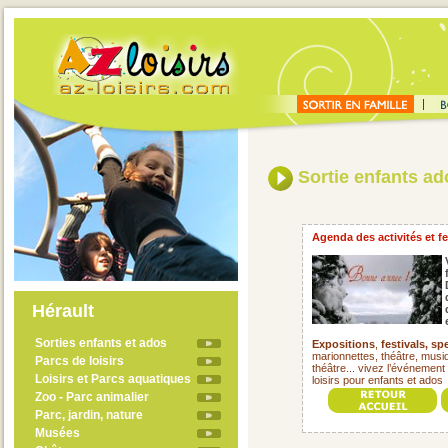
Sortie enfants ad
Agenda des activités et fe
Hérault
Sorties enfants et ados
Expositions
,
festivals,
spe
marionnettes, théâtre, musiqu
Parcs de loisirs
théâtre... vivez l’événement 
Loisirs et Parcs aquatiques
loisirs pour enfants et ado
Zoo - Parc animalier
Parc, jardin, nature
Musées