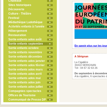
Châteaux
Sites historiques
Découverte
Culture - Théâtre
Festival
Médiathèque Ludothèque
Activités enfants à l'année
Hébergement
Restauration
Sortie enfants ados août
Sortie enfants septembre
En savoir plus sur les jo
Sortie enfants octobre
Sortie enfants novembre
Sortie enfants décembre
A Sérignan
Sortie enfants ados janvier
La Cigalière
Sortie enfants ados février
34410 SERIGNAN
Tél : 04 67 32 63 26
Sortie enfants ados mars
De septembre à decembr
Sortie enfants ados avril
A la cigalière, 6 spectacles
Sortie enfants ados mai
Sortie enfants ados juin
Sortie enfants ados juillet
Compagnies spectacles
Offices de Tourisme
Communiqué de Presse DP