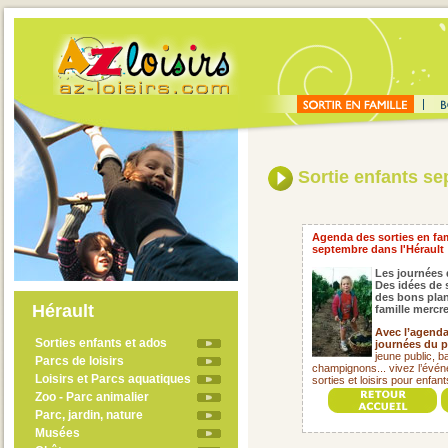
Sortie enfants s
Agenda des sorties en fami
septembre dans l'Hérault
Les journées 
Des idées de 
des bons plan
Hérault
famille mercr
Avec l’agenda 
Sorties enfants et ados
journées du p
jeune public, ba
Parcs de loisirs
champignons... vivez l’évé
Loisirs et Parcs aquatiques
sorties et loisirs pour enfa
Zoo - Parc animalier
Parc, jardin, nature
Musées