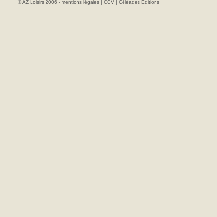
© AZ Loisirs 2006 -
mentions légales
|
CGV
|
Céléades Editions