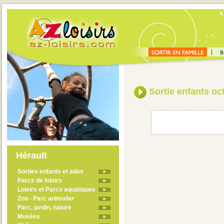
Sortie enfants oc
Hérault
Sorties enfants et ados
Parcs de loisirs
Loisirs et Parcs aquatiques
Zoo - Parc animalier
Parc, jardin, nature
Musées