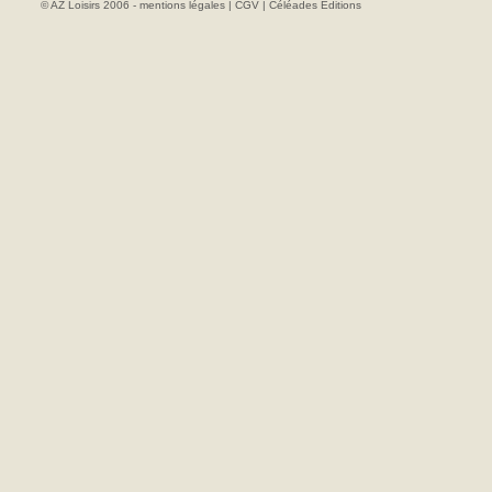
© AZ Loisirs 2006 -
mentions légales
|
CGV
|
Céléades Editions