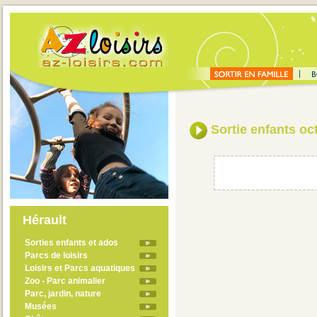
Sortie enfants oc
Hérault
Sorties enfants et ados
Parcs de loisirs
Loisirs et Parcs aquatiques
Zoo - Parc animalier
Parc, jardin, nature
Musées