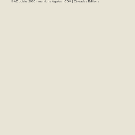
© AZ Loisirs 2006 -
mentions légales
|
CGV
|
Céléades Editions