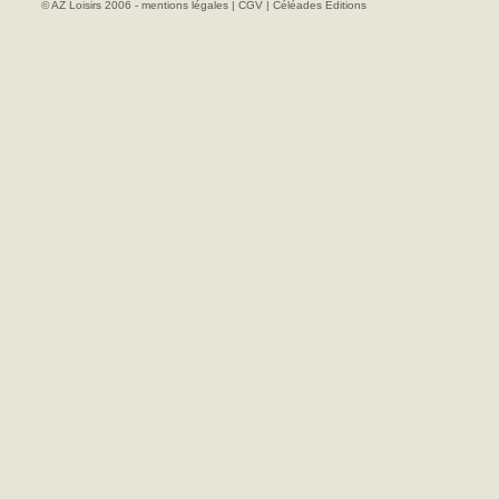
© AZ Loisirs 2006 -
mentions légales
|
CGV
|
Céléades Editions