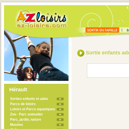
Sortie enfants ad
Hérault
Sorties enfants et ados
Parcs de loisirs
Loisirs et Parcs aquatiques
Zoo - Parc animalier
Parc, jardin, nature
Musées