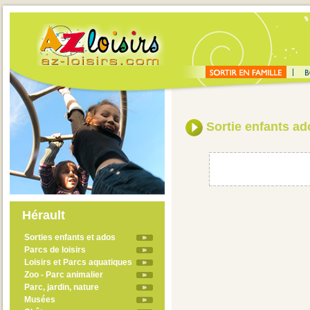
Sortie enfants ad
Hérault
Sorties enfants et ados
Parcs de loisirs
Loisirs et Parcs aquatiques
Zoo - Parc animalier
Parc, jardin, nature
Musées