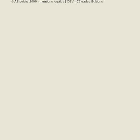
© AZ Loisirs 2006 -
mentions légales
|
CGV
|
Céléades Editions