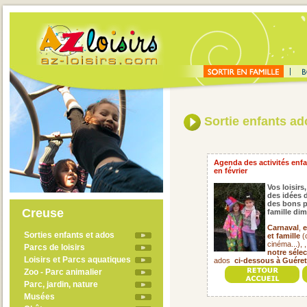
Sortie enfants ado
Agenda des activités enfan
en février
Vos loisirs,
des idées d
des bons p
Creuse
famille di
Carnaval
,
e
Sorties enfants et ados
et famille
(c
cinéma...), 
Parcs de loisirs
notre séle
Loisirs et Parcs aquatiques
ados
ci-dessous à Guéret
Zoo - Parc animalier
Parc, jardin, nature
Musées