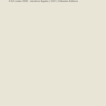
© AZ Loisirs 2006 -
mentions légales
|
CGV
|
Céléades Editions