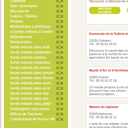
Châteaux
Découvrez ci-dessous les 
Sites historiques
Découverte
Culture - Théâtre
Festival
Médiathèque Ludothèque
Activités enfants à l'année
Ecomusée de la Tuilerie d
Hébergement
23220 Chéniers
Restauration
Tél : 05 55 62 19 61
Sortie enfants ados août
Découvrez le savoir-faire et 
Sortie enfants septembre
partirons à la recherche du 
Sortie enfants octobre
apprendrez les bases du mod
Sortie enfants novembre
Sortie enfants décembre
Musée d'Art et d'Archéol
Sortie enfants ados janvier
23000 Guéret
Sortie enfants ados février
Tél : 05 55 52 07 20
Sortie enfants ados mars
Ce musée propose à vos enfa
Sortie enfants ados avril
découvrir tous ses trésors : 
Sortie enfants ados mai
peinture,sculpture, ...
Sortie enfants ados juin
Sortie enfants ados juillet
Maison du tapissier
Compagnies spectacles
Offices de Tourisme
23200 Aubusson
Tél : 05 55 66 32 12
Communiqué de Presse DP
L'amie de vos enfants (Jeann
de la tapisserie d'Aubusson 