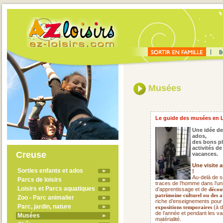
Musées
Le guide des musées en 
Une idée de
ados,
des bons pl
activités d
Creuse
vacances.
Une visite 
Sorties enfants et ados
!
Au-delà de s
Parcs de loisirs
traces de l’homme dans l’uni
Loisirs et Parcs aquatiques
d’apprentissage et de
découv
patrimoine culturel ou des a
Zoo - Parc animalier
riche d’enseignements pour
Parc, jardin, nature
(à d
expositions temporaires
de l’année et pendant les va
Musées
matérialité.