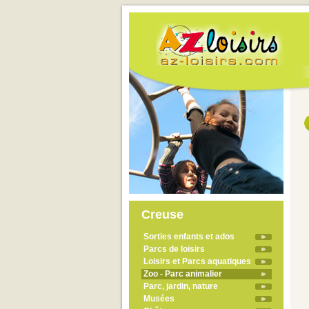
Creuse
Sorties enfants et ados
Parcs de loisirs
Loisirs et Parcs aquatiques
Zoo - Parc animalier
Parc, jardin, nature
Musées