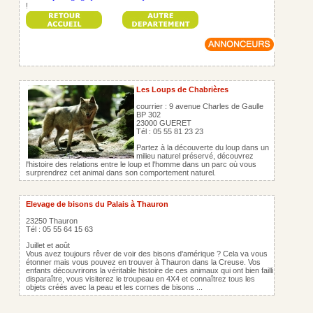
!
Les Loups de Chabrières
courrier : 9 avenue Charles de Gaulle
BP 302
23000 GUERET
Tél : 05 55 81 23 23
Partez à la découverte du loup dans un
milieu naturel préservé, découvrez
l'histoire des relations entre le loup et l'homme dans un parc où vous
surprendrez cet animal dans son comportement naturel.
Elevage de bisons du Palais à Thauron
23250 Thauron
Tél : 05 55 64 15 63
Juillet et août
Vous avez toujours rêver de voir des bisons d'amérique ? Cela va vous
étonner mais vous pouvez en trouver à Thauron dans la Creuse. Vos
enfants découvrirons la véritable histoire de ces animaux qui ont bien failli
disparaître, vous visiterez le troupeau en 4X4 et connaîtrez tous les
objets créés avec la peau et les cornes de bisons ...