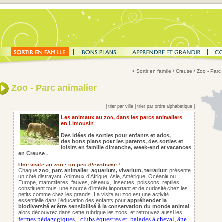
>
Sortir en famille
/ Creuse / Zoo - Parc 
Zoo - Parc animalier
|
trier par ville
|
trier par ordre alphabétique
|
Les animaux au zoo, dans les parcs animaliers
en Limousin
Des idées de sorties pour enfants et ados,
des bons plans pour les parents,
des sorties et
loisirs en famille dimanche, week-end et vacances
en Creuse .
Une visite au zoo : un peu d’exotisme !
Chaque
zoo
,
parc animalier
,
aquarium, vivarium, terrarium
présente
un côté distrayant. Animaux d’Afrique, Asie, Amérique, Océanie ou
Europe, mammifères, fauves, oiseaux,
insectes, poissons, reptiles....
constituent tous une source d’intérêt important et de curiosité chez les
petits comme chez les grands. La visite au zoo est une activité
essentielle dans l’éducation des enfants pour
appréhender la
biodiversité et être sensibilisé à la conservation du monde animal
,
alors découvrez dans cette rubrique les zoos, et retrouvez aussi les
fermes pédagogiques
,
clubs équestres et
balades à cheval, âne
.
..