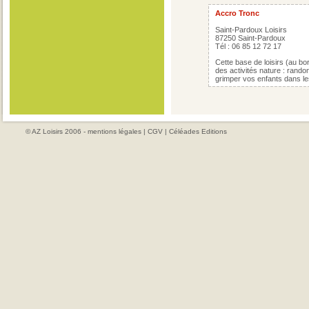
Accro Tronc
Saint-Pardoux Loisirs
87250 Saint-Pardoux
Tél : 06 85 12 72 17
Cette base de loisirs (au b
des activités nature : randonn
grimper vos enfants dans le
© AZ Loisirs 2006 -
mentions légales
|
CGV
|
Céléades Editions