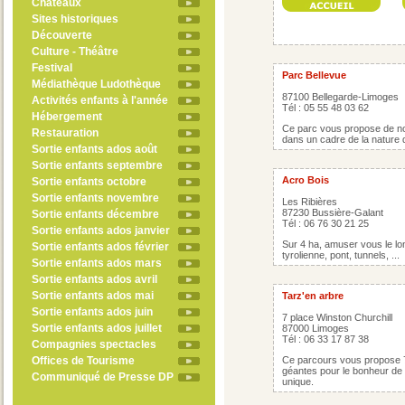
Châteaux
Sites historiques
Découverte
Culture - Théâtre
Festival
Parc Bellevue
Médiathèque Ludothèque
87100 Bellegarde-Limoges
Activités enfants à l'année
Tél : 05 55 48 03 62
Hébergement
Ce parc vous propose de no
Restauration
dans un cadre de la nature 
Sortie enfants ados août
Sortie enfants septembre
Acro Bois
Sortie enfants octobre
Sortie enfants novembre
Les Ribières
87230 Bussière-Galant
Sortie enfants décembre
Tél : 06 76 30 21 25
Sortie enfants ados janvier
Sur 4 ha, amuser vous le lon
Sortie enfants ados février
tyrolienne, pont, tunnels, ...
Sortie enfants ados mars
Sortie enfants ados avril
Sortie enfants ados mai
Tarz'en arbre
Sortie enfants ados juin
7 place Winston Churchill
Sortie enfants ados juillet
87000 Limoges
Tél : 06 33 17 87 38
Compagnies spectacles
Offices de Tourisme
Ce parcours vous propose 7 
géantes pour le bonheur de t
Communiqué de Presse DP
unique.