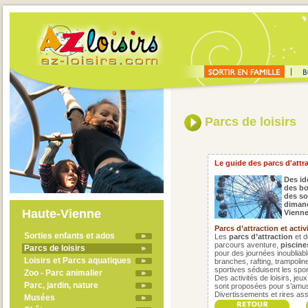
Parcs de loisirs
Le guide des parcs d'attra
Des id
des bo
des sor
dimanc
Haute-Vienne
Vienne
Parcs d’attraction et activ
Sorties enfants et ados
Les
parcs d’attraction
et d
parcours aventure,
piscine
Parcs de loisirs
pour des journées inoubliab
Loisirs et Parcs aquatiques
branches, rafting, trampoline
sportives séduisent les sport
Zoo - Parc animalier
Des activités de loisirs, je
Parc, jardin, nature
sont proposées pour s’amuse
Divertissements et rires ass
Musées