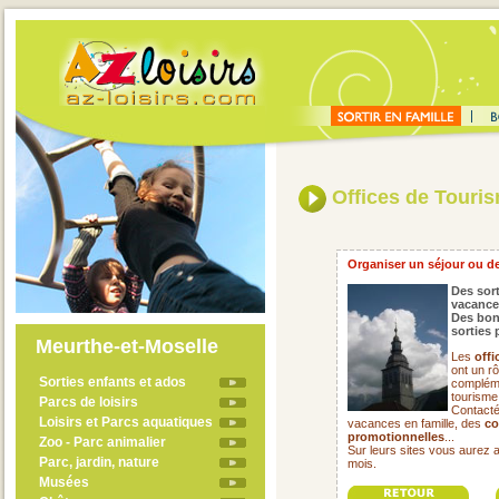
Offices de Touri
Organiser un séjour ou de
Des sort
vacance
Des bon
sorties 
Meurthe-et-Moselle
Les
offi
ont un rô
Sorties enfants et ados
compléme
tourisme
Parcs de loisirs
Contacté
Loisirs et Parcs aquatiques
vacances en famille, des
co
promotionnelles
...
Zoo - Parc animalier
Sur leurs sites vous aurez 
Parc, jardin, nature
mois.
Musées