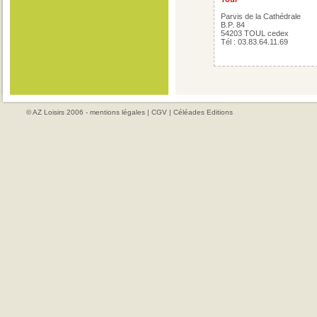
Parvis de la Cathédrale
B.P. 84
54203 TOUL cedex
Tél : 03.83.64.11.69
© AZ Loisirs 2006 -
mentions légales
|
CGV
|
Céléades Editions