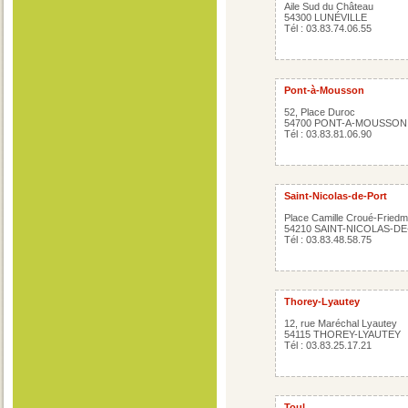
Aile Sud du Château
54300 LUNÉVILLE
Tél : 03.83.74.06.55
Pont-à-Mousson
52, Place Duroc
54700 PONT-A-MOUSSON
Tél : 03.83.81.06.90
Saint-Nicolas-de-Port
Place Camille Croué-Fried
54210 SAINT-NICOLAS-D
Tél : 03.83.48.58.75
Thorey-Lyautey
12, rue Maréchal Lyautey
54115 THOREY-LYAUTEY
Tél : 03.83.25.17.21
Toul