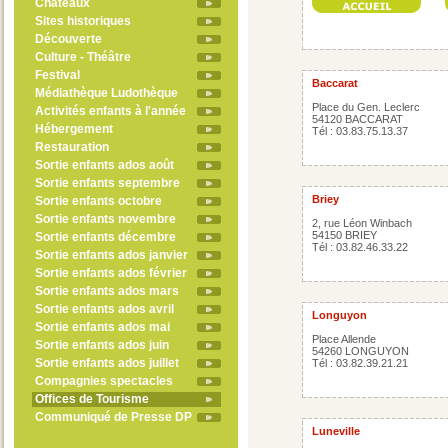
Châteaux
Sites historiques
Découverte
Culture - Théâtre
Festival
Baccarat
Médiathèque Ludothèque
Place du Gen. Leclerc
Activités enfants à l'année
54120 BACCARAT
Hébergement
Tél : 03.83.75.13.37
Restauration
Sortie enfants ados août
Sortie enfants septembre
Briey
Sortie enfants octobre
Sortie enfants novembre
2, rue Léon Winbach
54150 BRIEY
Sortie enfants décembre
Tél : 03.82.46.33.22
Sortie enfants ados janvier
Sortie enfants ados février
Sortie enfants ados mars
Sortie enfants ados avril
Longuyon
Sortie enfants ados mai
Place Allende
Sortie enfants ados juin
54260 LONGUYON
Sortie enfants ados juillet
Tél : 03.82.39.21.21
Compagnies spectacles
Offices de Tourisme
Communiqué de Presse DP
Luneville