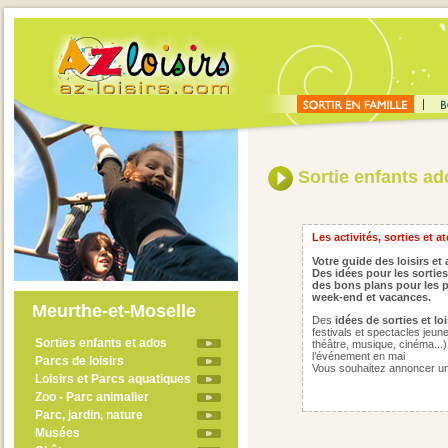
Sortie enfants ad
Les activités, sorties et a
Votre guide des loisirs et
Des idées pour les sorties
des bons plans pour les p
week-end et vacances.
Meurthe-et-Moselle
Des
idées de sorties et lo
festivals et spectacles jeune
Sorties enfants et ados
théâtre, musique, cinéma...), 
l’événement en mai
Parcs de loisirs
Vous souhaitez annoncer un 
Loisirs et Parcs aquatiques
Zoo - Parc animalier
Parc, jardin, nature
Musées