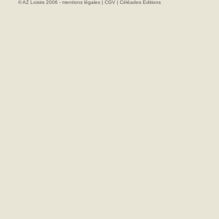
© AZ Loisirs 2006 -
mentions légales
|
CGV
|
Céléades Editions