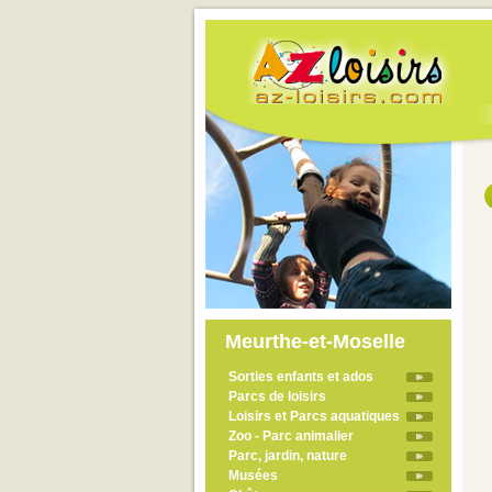
Meurthe-et-Moselle
Sorties enfants et ados
Parcs de loisirs
Loisirs et Parcs aquatiques
Zoo - Parc animalier
Parc, jardin, nature
Musées