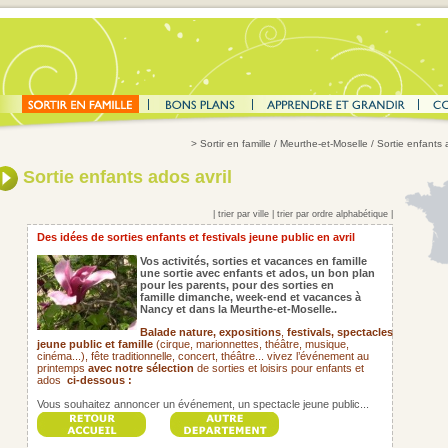
>
Sortir en famille
/ Meurthe-et-Moselle / Sortie enfants 
Sortie enfants ados avril
|
trier par ville
|
trier par ordre alphabétique
|
Des idées de sorties enfants et festivals jeune public en avril
Vos activités, sorties et vacances en famille
une sortie avec enfants et ados, un bon plan
pour les parents, pour des sorties en
famille dimanche, week-end et vacances à
Nancy et dans la Meurthe-et-Moselle..
Balade nature, expositions
,
festivals,
spectacles
jeune public et famille
(cirque, marionnettes, théâtre, musique,
cinéma...), fête traditionnelle, concert, théâtre... vivez l’événement au
printemps
avec notre sélection
de sorties et loisirs pour enfants et
ados
ci-dessous :
Vous souhaitez annoncer un événement, un spectacle jeune public...