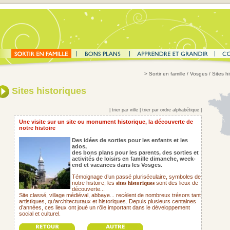
>
Sortir en famille
/ Vosges / Sites hi
Sites historiques
|
trier par ville
|
trier par ordre alphabétique
|
Une visite sur un site ou monument historique, la découverte de
notre histoire
Des idées de sorties pour les enfants et les
ados,
des bons plans pour les parents,
des sorties et
activités de loisirs en famille dimanche, week-
end et vacances dans les Vosges.
Témoignage d’un passé pluriséculaire, symboles de
notre histoire, les
sont des lieux de
sites historiques
découverte...
Site classé, village médiéval, abbaye... recèlent de nombreux trésors tant
artistiques, qu’architecturaux et historiques. Depuis plusieurs centaines
d’années, ces lieux ont joué un rôle important dans le développement
social et culturel.