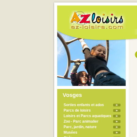
Vosges
Sorties enfants et ados
Parcs de loisirs
Loisirs et Parcs aquatiques
Zoo - Parc animalier
Parc, jardin, nature
Musées