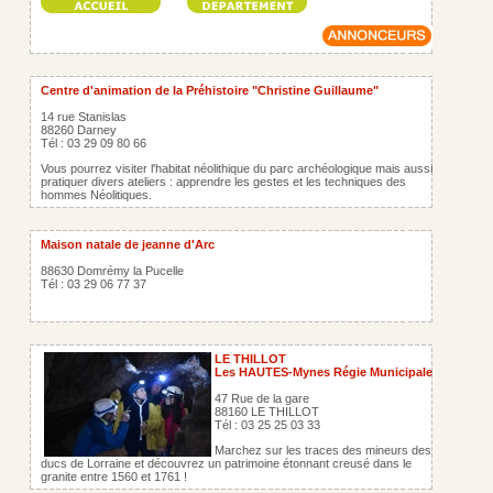
Centre d'animation de la Préhistoire "Christine Guillaume"
14 rue Stanislas
88260 Darney
Tél : 03 29 09 80 66
Vous pourrez visiter l'habitat néolithique du parc archéologique mais aussi
pratiquer divers ateliers : apprendre les gestes et les techniques des
hommes Néolitiques.
Maison natale de jeanne d'Arc
88630 Domrémy la Pucelle
Tél : 03 29 06 77 37
LE THILLOT
Les HAUTES-Mynes Régie Municipale
47 Rue de la gare
88160 LE THILLOT
Tél : 03 25 25 03 33
Marchez sur les traces des mineurs des
ducs de Lorraine et découvrez un patrimoine étonnant creusé dans le
granite entre 1560 et 1761 !