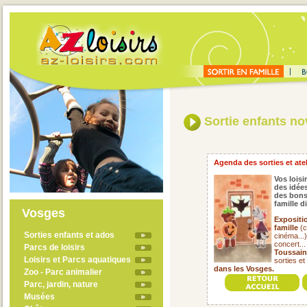
Sortie enfants n
Agenda des sorties et ate
Vos loisi
des idées
des bons
famille 
Vosges
Expositi
famille
(c
Sorties enfants et ados
cinéma...
concert..
Parcs de loisirs
Toussain
Loisirs et Parcs aquatiques
sorties et
dans les Vosges.
Zoo - Parc animalier
Parc, jardin, nature
Musées