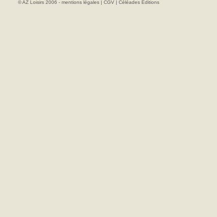
© AZ Loisirs 2006 -
mentions légales
|
CGV
|
Céléades Editions