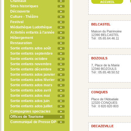
Châteaux
Sites historiques
Découverte
Culture - Théâtre
Festival
BELCASTEL
Médiathèque Ludothèque
Maison du Patrimoine
Activités enfants à l'année
12390 BELCASTEL
Hébergement
Tél : 05.65.64.46.11
Restauration
Sortie enfants ados août
Sortie enfants septembre
BOZOULS
Sortie enfants octobre
Sortie enfants novembre
7, Place de la Mairie
12340 BOZOULS
Sortie enfants décembre
Tél : 05.65.48.50.52
Sortie enfants ados janvier
Sortie enfants ados février
Sortie enfants ados mars
Sortie enfants ados avril
CONQUES
Sortie enfants ados mai
Place de l'Abbatiale
Sortie enfants ados juin
12320 CONQUES
Sortie enfants ados juillet
Tél : 0 820 820 803
Compagnies spectacles
Offices de Tourisme
Communiqué de Presse DP
DECAZEVILLE