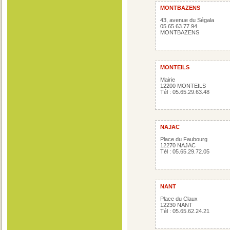
MONTBAZENS
43, avenue du Ségala
05.65.63.77.94
MONTBAZENS
MONTEILS
Mairie
12200 MONTEILS
Tél : 05.65.29.63.48
NAJAC
Place du Faubourg
12270 NAJAC
Tél : 05.65.29.72.05
NANT
Place du Claux
12230 NANT
Tél : 05.65.62.24.21