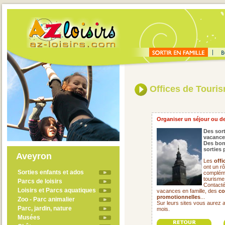
Offices de Touri
Organiser un séjour ou de
Des sort
vacance
Des bon
sorties 
Aveyron
Les
offi
ont un rô
Sorties enfants et ados
compléme
tourisme
Parcs de loisirs
Contacté
Loisirs et Parcs aquatiques
vacances en famille, des
co
promotionnelles
...
Zoo - Parc animalier
Sur leurs sites vous aurez 
Parc, jardin, nature
mois.
Musées