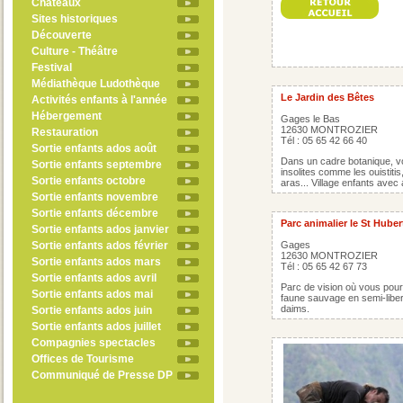
Châteaux
Sites historiques
Découverte
Culture - Théâtre
Festival
Médiathèque Ludothèque
Le Jardin des Bêtes
Activités enfants à l'année
Hébergement
Gages le Bas
12630 MONTROZIER
Restauration
Tél : 05 65 42 66 40
Sortie enfants ados août
Dans un cadre botanique, v
Sortie enfants septembre
insolites comme les ouistitis
Sortie enfants octobre
aras... Village enfants avec 
Sortie enfants novembre
Sortie enfants décembre
Parc animalier le St Huber
Sortie enfants ados janvier
Sortie enfants ados février
Gages
12630 MONTROZIER
Sortie enfants ados mars
Tél : 05 65 42 67 73
Sortie enfants ados avril
Parc de vision où vous pour
Sortie enfants ados mai
faune sauvage en semi-libert
daims.
Sortie enfants ados juin
Sortie enfants ados juillet
Compagnies spectacles
Offices de Tourisme
Communiqué de Presse DP