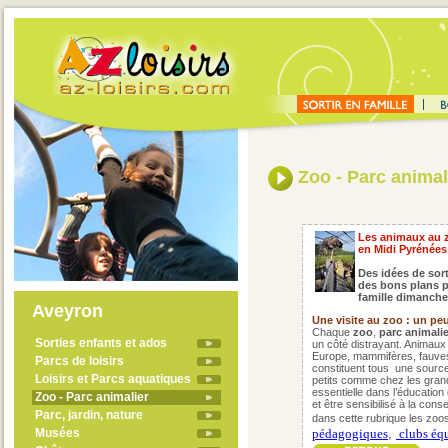
Zoo - Parc animal
Les animaux au z
en Midi Pyrénées
Des idées de sort
des bons plans p
famille dimanche
Aveyron
Une visite au zoo : un pe
Chaque
zoo
,
parc animalie
Sorties enfants et ados
un côté distrayant. Animaux
Europe, mammifères, fauves
Parcs de loisirs
constituent tous une source 
Loisirs et Parcs aquatiques
petits comme chez les grands
essentielle dans l’éducation
Zoo - Parc animalier
et être sensibilisé à la con
Parc, jardin, nature
dans cette rubrique les zoos
Musées
pédagogiques
,
clubs équ