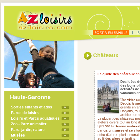
Châteaux
Le guide des châteaux en
Des idées de
des bons pl
activités de
vacances en
Haute-Garonne
Une visite a
Depuis le
mo
Sorties enfants et ados
grands enfan
Donjons, tou
Parcs de loisirs
architecture m
Loisirs et Parcs aquatiques
La plupart des châteaux pro
ateliers divers tout au long
Zoo - Parc animalier
Qu’il soit
forteresse médiéva
Parc, jardin, nature
musée
parfois un
et se situ
riche d’arbres pluricentenair
Musées
au fil des allées et jardins.