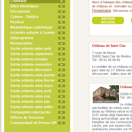
Châteaux
Alors à l'attaque des châtea
Sites historiques
de château en chevalier ou
l’imaginaire
Découvrez ci
.
Découverte
Culture - Théâtre
Festival
Médiathèque Ludothèque
Activités enfants à l'année
Hébergement
Restauration
Château de Saint Clar
Sortie enfants ados août
7 route de Muret
Sortie enfants septembre
31600 Saint Clar de Rivière
Sortie enfants octobre
Tél : 05 61 56 08 82
Sortie enfants novembre
Le mobilier de ce château es
Sortie enfants décembre
parc date du 17-18ème siècl
découvrant : ballon, jeux de p
Sortie enfants ados janvier
Sortie enfants ados février
Sortie enfants ados mars
Châtea
Sortie enfants ados avril
31590 
Sortie enfants ados mai
Tél : 05
Sortie enfants ados juin
Le châte
Sortie enfants ados juillet
cité fortifiée du même nom, 
doute au VIIIème siècle et d
Compagnies spectacles
1137 mérite déjà l'attention
Offices de Tourisme
bourg qu'il protège, que de 
l'ampleur de ses constructio
Communiqué de Presse DP
carrés, par son aspect très 
extérieures (inscrites sur 