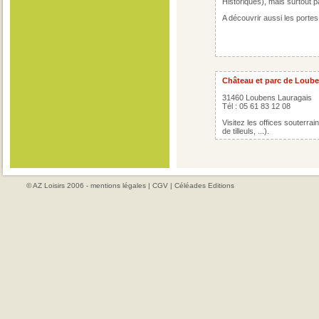
Historiques), mais surtout pa
A découvrir aussi les portes,
Château et parc de Loub
31460 Loubens Lauragais
Tél : 05 61 83 12 08
Visitez les offices souterrai
de tilleuls, ...).
© AZ Loisirs 2006 -
mentions légales
|
CGV
|
Céléades Editions