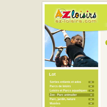
Lot
Sorties enfants et ados
Parcs de loisirs
Loisirs et Parcs aquatiques
Zoo - Parc animalier
Parc, jardin, nature
Musées