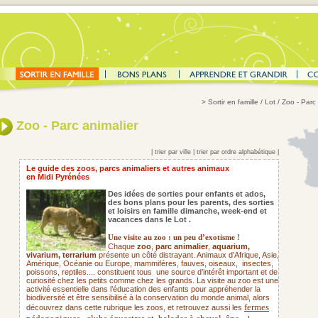
>
Sortir en famille
/ Lot / Zoo - Parc
Zoo - Parc animalier
|
trier par ville
|
trier par ordre alphabétique
|
Le guide des zoos, parcs animaliers et autres animaux
en Midi Pyrénées
Des idées de sorties pour enfants et ados,
des bons plans pour les parents,
des sorties
et loisirs en famille dimanche, week-end et
vacances dans le Lot .
Une visite au zoo : un peu d’exotisme !
Chaque
zoo
,
parc animalier
,
aquarium,
vivarium, terrarium
présente un côté distrayant. Animaux d’Afrique, Asie,
Amérique, Océanie ou Europe, mammifères, fauves, oiseaux,
insectes,
poissons, reptiles.... constituent tous une source d’intérêt important et de
curiosité chez les petits comme chez les grands. La visite au zoo est une
activité essentielle dans l’éducation des enfants pour appréhender la
biodiversité et être sensibilisé à la conservation du monde animal, alors
fermes
découvrez dans cette rubrique les zoos, et retrouvez aussi les