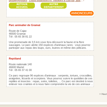
pédagogiques
clubs équestres et
balades à cheval, âne
,
...
!
Parc animalier de Gramat
Route de Cajac
46500 Gramat
Tél : 05 65 38 81 22
Une promenade de 3,5 km vous fera découvrir la faune et la flore
sauvages. Le parc abrite 150 espèces d'animaux rares : vous pourrez
participer aux repas des loups, ours, loutres et même des pélicans.
Reptiland
Route nationale 140
46600 Martel
Tél : 05 65 37 41 00
Ce parc regroupe 96 espèces d'animaux : serpents, tortues, crocodiles,
araignées, lézards et scorpions. Vous pourrez suivre le quotidien de ces
reptiles et insectes : repas, soins, toilettes, ... Ce parc est destiné à nous
enlever nos craintes et à nous faire comprendre la vie de ces animaux ...
>
Haut