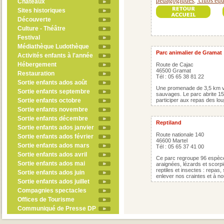
pédagogiques
clubs équ
,
Châteaux
Sites historiques
Découverte
Culture - Théâtre
Festival
Médiathèque Ludothèque
Parc animalier de Gramat
Activités enfants à l'année
Hébergement
Route de Cajac
46500 Gramat
Restauration
Tél : 05 65 38 81 22
Sortie enfants ados août
Une promenade de 3,5 km vou
Sortie enfants septembre
sauvages. Le parc abrite 1
Sortie enfants octobre
participer aux repas des lo
Sortie enfants novembre
Sortie enfants décembre
Reptiland
Sortie enfants ados janvier
Route nationale 140
Sortie enfants ados février
46600 Martel
Sortie enfants ados mars
Tél : 05 65 37 41 00
Sortie enfants ados avril
Ce parc regroupe 96 espèces
Sortie enfants ados mai
araignées, lézards et scorp
reptiles et insectes : repas, 
Sortie enfants ados juin
enlever nos craintes et à no
Sortie enfants ados juillet
Compagnies spectacles
Offices de Tourisme
Communiqué de Presse DP