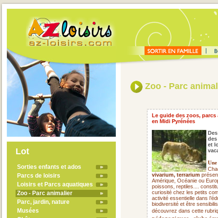
Zoo - Parc animal
Le guide des zoos, parcs 
en Midi Pyrénées
Des
des
et l
Lot
vac
Une 
Sorties enfants et ados
Cha
vivarium, terrarium
présent
Parcs de loisirs
Amérique, Océanie ou Europ
Loisirs et Parcs aquatiques
poissons, reptiles.... consti
curiosité chez les petits c
Zoo - Parc animalier
activité essentielle dans l’
Parc, jardin, nature
biodiversité et être sensibi
Musées
découvrez dans cette rubriq