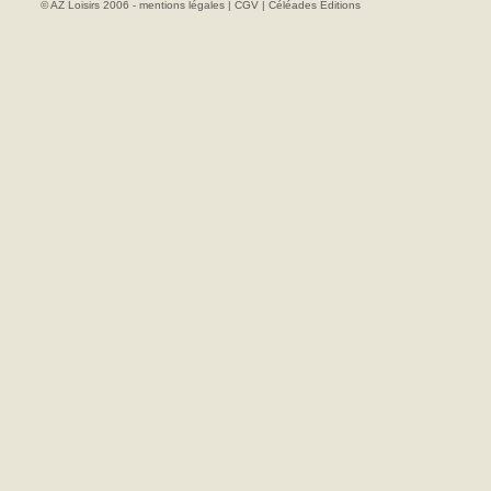
© AZ Loisirs 2006 -
mentions légales
|
CGV
|
Céléades Editions