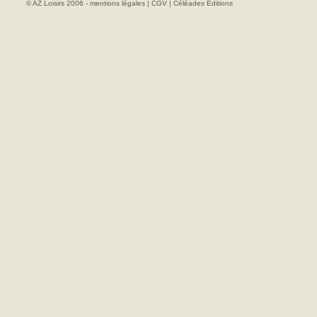
© AZ Loisirs 2006 -
mentions légales
|
CGV
|
Céléades Editions