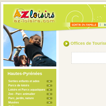
Offices de Touri
Hautes-Pyrénées
Sorties enfants et ados
Parcs de loisirs
Loisirs et Parcs aquatiques
Zoo - Parc animalier
Parc, jardin, nature
Musées