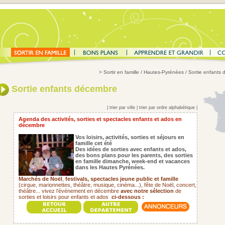
>
Sortir en famille
/ Hautes-Pyrénées / Sortie enfants
Sortie enfants décembre
|
trier par ville
|
trier par ordre alphabétique
|
Agenda des activités, sorties et spectacles enfants et ados en
décembre
Vos loisirs, activités, sorties et séjours en
famille cet été
Des idées de sorties avec enfants et ados,
des bons plans pour les parents,
des sorties
en famille dimanche, week-end et vacances
dans les Hautes Pyrénées.
Marchés de Noël
,
festivals,
spectacles jeune public et famille
(cirque, marionnettes, théâtre, musique, cinéma...), fête de Noël, concert,
théâtre... vivez l’événement en décembre
avec notre sélection
de
sorties et loisirs pour enfants et ados
ci-dessous :