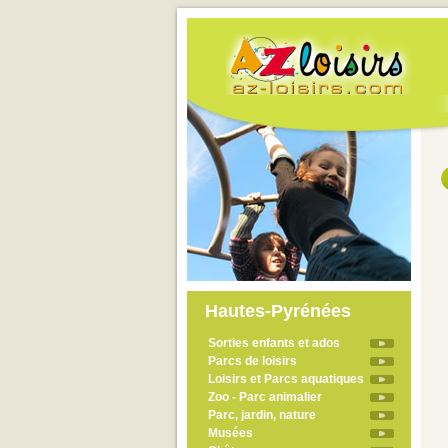
Hautes-Pyrénées
Sorties enfants et ados
Parcs de loisirs
Loisirs et Parcs aquatiques
Zoo - Parc animalier
Parc, jardin, nature
Musées