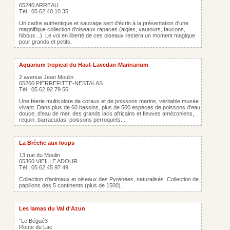
65240 ARREAU
Tél : 05 62 40 10 35
Un cadre authentique et sauvage sert d'écrin à la présentation d'une
magnifique collection d'oiseaux rapaces (aigles, vautours, faucons,
hiboux...). Le vol en liberté de ces oiseaux restera un moment magique
pour grands et petits.
Aquarium tropical du Haut-Lavedan-Marinarium
2 avenue Jean Moulin
65260 PIERREFITTE-NESTALAS
Tél : 05 62 92 79 56
Une féerie multicolore de coraux et de poissons marins, véritable musée
vivant. Dans plus de 60 bassins, plus de 500 espèces de poissons d'eau
douce, d'eau de mer, des grands lacs africains et fleuves amézoniens,
requin, barracudas, poissons perroquets...
La Brèche aux loups
13 rue du Moulin
65360 VIEILLE ADOUR
Tél : 05 62 45 97 49
Collection d'animaux et oiseaux des Pyrénées, naturalisés. Collection de
papillons des 5 continents (plus de 1500).
Les lamas du Val d'Azun
"Le Bégué3
Route du Lac