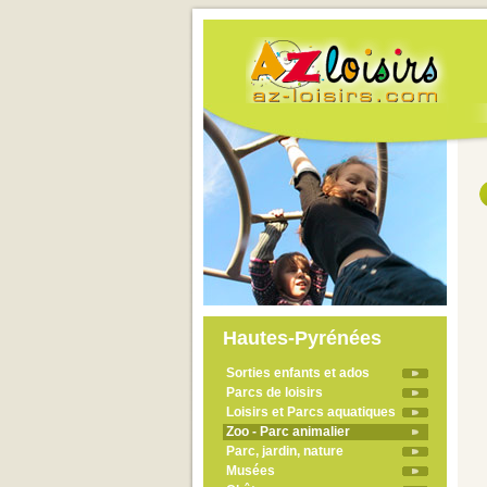
Hautes-Pyrénées
Sorties enfants et ados
Parcs de loisirs
Loisirs et Parcs aquatiques
Zoo - Parc animalier
Parc, jardin, nature
Musées