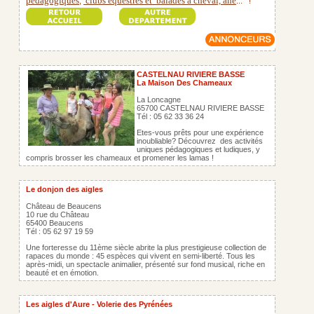
pédagogiques
clubs équestres et
balades à cheval, âne
,
...
!
CASTELNAU RIVIERE BASSE
La Maison Des Chameaux
La Loncagne
65700 CASTELNAU RIVIERE BASSE
Tél : 05 62 33 36 24
Etes-vous prêts pour une expérience
inoubliable? Découvrez des activités
uniques pédagogiques et ludiques, y
compris brosser les chameaux et promener les lamas !
Le donjon des aigles
Château de Beaucens
10 rue du Château
65400 Beaucens
Tél : 05 62 97 19 59
Une forteresse du 11ème siècle abrite la plus prestigieuse collection de
rapaces du monde : 45 espèces qui vivent en semi-liberté. Tous les
après-midi, un spectacle animalier, présenté sur fond musical, riche en
beauté et en émotion.
Les aigles d'Aure - Volerie des Pyrénées