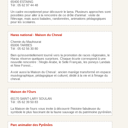
65400 ESTAING
Tél : 05 62 97 44 48
Un cadre exceptionnel pour découvrir le lama. Plusieurs approches sont
possibles pour aller à la rencontre de ce drôle d'animal : visite de
l'élevage, mais aussi balades, randonnées, animations pédagogiques
pour les scolaires.
Haras national - Maison du Cheval
Chemin du Mauhourat
65006 TARBES
Tél : 05 62 56 30 80
Bien qu'essentiellement tourné vers la promotion de races régionales, le
Haras réserve quelques surprises. Chaque écurie correspond à une
nouvelle rencontre : l'Anglo-Arabe, le Selle Français, les poneys Landais
et New Forest...
A voir aussi la Maison du Cheval : ancien manège transformé en espace
muséographique, pédagogique et culturel, dédié à la vie et à l'image du
cheval.
Maison de l'Ours
65170 SAINT-LARY SOULAN
Tél : 05 62 39 50 83
La Maison de l'ours vous invite à découvrir l'histoire fabuleuse du
symbole le plus fascinant de la faune sauvage et du patrimoine pyrénéen.
Parc animalier des Pyrénées