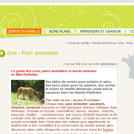
>
Sortir en famille
/ Hautes-Pyrénées / Zoo - Parc 
Zoo - Parc animalier
|
trier par ville
|
trier par ordre alphabétique
|
Le guide des zoos, parcs animaliers et autres animaux
en Midi Pyrénées
Des idées de sorties pour enfants et ados,
des bons plans pour les parents,
des sorties
et loisirs en famille dimanche, week-end et
vacances dans les Hautes Pyrénées.
Une visite au zoo : un peu d’exotisme !
Chaque
zoo
,
parc animalier
,
aquarium,
vivarium, terrarium
présente un côté distrayant. Animaux d’Afrique, Asie,
Amérique, Océanie ou Europe, mammifères, fauves, oiseaux,
insectes,
poissons, reptiles.... constituent tous une source d’intérêt important et de
curiosité chez les petits comme chez les grands. La visite au zoo est une
activité essentielle dans l’éducation des enfants pour appréhender la
biodiversité et être sensibilisé à la conservation du monde animal, alors
fermes
découvrez dans cette rubrique les zoos, et retrouvez aussi les