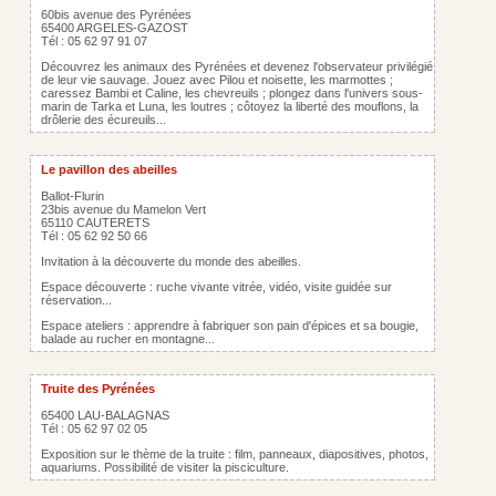
60bis avenue des Pyrénées
65400 ARGELES-GAZOST
Tél : 05 62 97 91 07
Découvrez les animaux des Pyrénées et devenez l'observateur privilégié
de leur vie sauvage. Jouez avec Pilou et noisette, les marmottes ;
caressez Bambi et Caline, les chevreuils ; plongez dans l'univers sous-
marin de Tarka et Luna, les loutres ; côtoyez la liberté des mouflons, la
drôlerie des écureuils...
Le pavillon des abeilles
Ballot-Flurin
23bis avenue du Mamelon Vert
65110 CAUTERETS
Tél : 05 62 92 50 66
Invitation à la découverte du monde des abeilles.
Espace découverte : ruche vivante vitrée, vidéo, visite guidée sur
réservation...
Espace ateliers : apprendre à fabriquer son pain d'épices et sa bougie,
balade au rucher en montagne...
Truite des Pyrénées
65400 LAU-BALAGNAS
Tél : 05 62 97 02 05
Exposition sur le thème de la truite : film, panneaux, diapositives, photos,
aquariums. Possibilité de visiter la pisciculture.