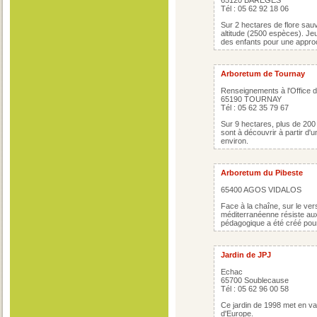
65120 BAREGES
Tél : 05 62 92 18 06
Sur 2 hectares de flore sa
altitude (2500 espèces). Je
des enfants pour une appro
Arboretum de Tournay
Renseignements à l'Office 
65190 TOURNAY
Tél : 05 62 35 79 67
Sur 9 hectares, plus de 200
sont à découvrir à partir d
environ.
Arboretum du Pibeste
65400 AGOS VIDALOS
Face à la chaîne, sur le ver
méditerranéenne résiste au
pédagogique a été créé pour 
Jardin de JPJ
Echac
65700 Soublecause
Tél : 05 62 96 00 58
Ce jardin de 1998 met en v
d'Europe.