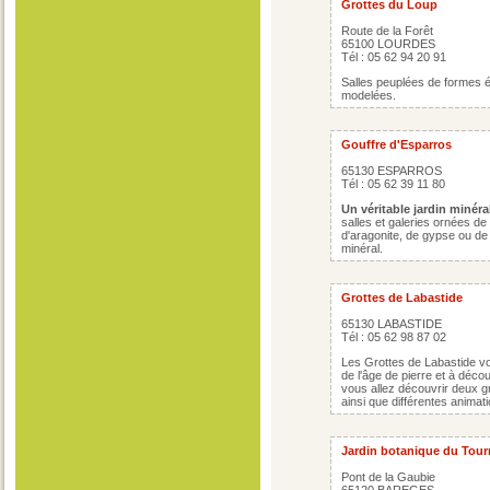
Grottes du Loup
Route de la Forêt
65100 LOURDES
Tél : 05 62 94 20 91
Salles peuplées de formes ét
modelées.
Gouffre d'Esparros
65130 ESPARROS
Tél : 05 62 39 11 80
Un véritable jardin minéral
salles et galeries ornées de
d'aragonite, de gypse ou de 
minéral.
Grottes de Labastide
65130 LABASTIDE
Tél : 05 62 98 87 02
Les Grottes de Labastide vo
de l'âge de pierre et à décou
vous allez découvrir deux gr
ainsi que différentes animat
Jardin botanique du Tour
Pont de la Gaubie