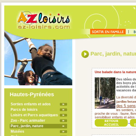
Parc, jardin, natu
Une balade dans la nature, 
Des idées de
des bons pla
activités de
vacances da
Hautes-Pyrénées
La diversité 
jardins botan
Sorties enfants et ados
des 5 sens
Parcs de loisirs
les sentiers,
proche de vous : faune, flore
Loisirs et Parcs aquatiques
sensibiliser enfants et ados 
Zoo - Parc animalier
Parc, jardin, nature
Musées