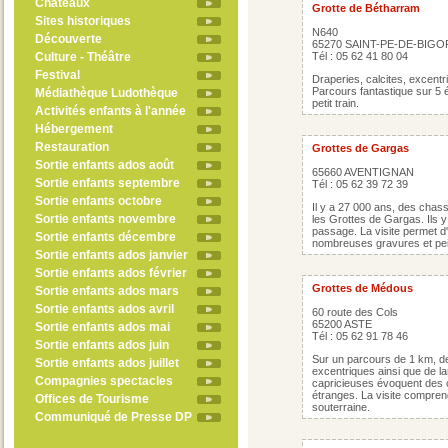
Châteaux
Grotte de Bétharram
Sites historiques
N640
Découverte
65270 SAINT-PE-DE-BIG
Culture - Théâtre
Tél : 05 62 41 80 04
Festival
Draperies, calcites, excentri
Parcours fantastique sur 5 
Médiathèque Ludothèque
petit train.
Activités enfants à l'année
Hébergement
Restauration
Grottes de Gargas
Sortie enfants ados août
65660 AVENTIGNAN
Sortie enfants septembre
Tél : 05 62 39 72 39
Sortie enfants octobre
Il y a 27 000 ans, des chass
Sortie enfants novembre
les Grottes de Gargas. Ils 
passage. La visite permet d'
Sortie enfants décembre
nombreuses gravures et pe
Sortie enfants ados janvier
Sortie enfants ados février
Grottes de Médous
Sortie enfants ados mars
Sortie enfants ados avril
60 route des Cols
65200 ASTE
Sortie enfants ados mai
Tél : 05 62 91 78 46
Sortie enfants ados juin
Sur un parcours de 1 km, de
Sortie enfants ados juillet
excentriques ainsi que de la
Compagnies spectacles
capricieuses évoquent des 
étranges. La visite compre
Offices de Tourisme
souterraine.
Communiqué de Presse DP