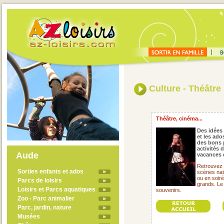
Culture - Théâtre
Théâtre, cinéma...
Des idées 
et les ado
des bons 
activités 
Aude
vacances 
Retrouvez 
Sorties enfants et ados
scènes nat
ou en soirée
Parcs de loisirs
grands. Le
Loisirs et Parcs aquatiques
souvenirs.
Zoo - Parc animalier
Parc, jardin, nature
Musées