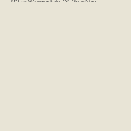
© AZ Loisirs 2006 -
mentions légales
|
CGV
|
Céléades Editions