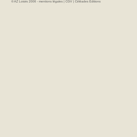
© AZ Loisirs 2006 -
mentions légales
|
CGV
|
Céléades Editions