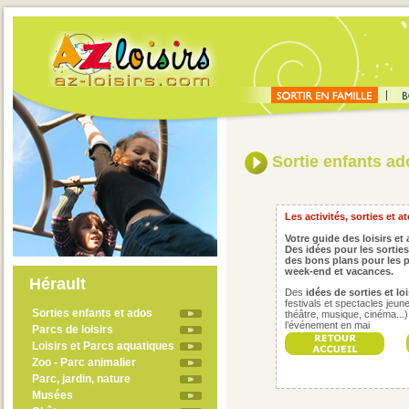
Sortie enfants ad
Les activités, sorties et a
Votre guide des loisirs et 
Des idées pour les sorties
des bons plans pour les p
week-end et vacances.
Hérault
Des
idées de sorties et lo
festivals et spectacles jeune
Sorties enfants et ados
théâtre, musique, cinéma...), 
l’événement en
mai
Parcs de loisirs
Loisirs et Parcs aquatiques
Zoo - Parc animalier
Parc, jardin, nature
Musées