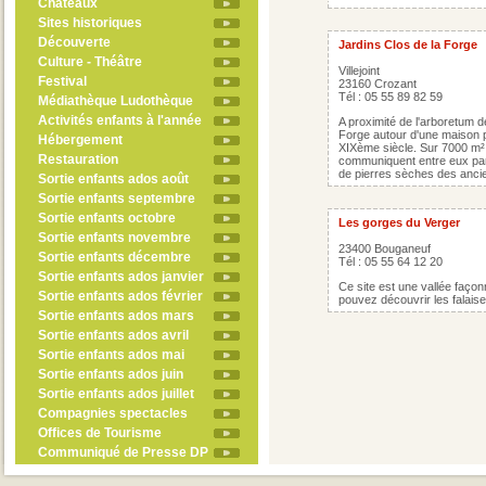
Châteaux
Sites historiques
Découverte
Jardins Clos de la Forge
Culture - Théâtre
Villejoint
Festival
23160 Crozant
Tél : 05 55 89 82 59
Médiathèque Ludothèque
Activités enfants à l'année
A proximité de l'arboretum d
Forge autour d'une maison p
Hébergement
XIXème siècle. Sur 7000 m², 
Restauration
communiquent entre eux par
de pierres sèches des anci
Sortie enfants ados août
Sortie enfants septembre
Sortie enfants octobre
Les gorges du Verger
Sortie enfants novembre
23400 Bouganeuf
Sortie enfants décembre
Tél : 05 55 64 12 20
Sortie enfants ados janvier
Ce site est une vallée faço
Sortie enfants ados février
pouvez découvrir les falaise
Sortie enfants ados mars
Sortie enfants ados avril
Sortie enfants ados mai
Sortie enfants ados juin
Sortie enfants ados juillet
Compagnies spectacles
Offices de Tourisme
Communiqué de Presse DP