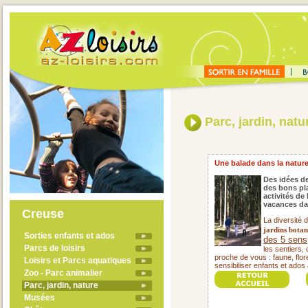
Parc, jardin, natu
Une balade dans la nature, 
Des idées de
des bons pla
activités de
vacances da
Creuse
La diversité 
jardins botan
Sorties enfants et ados
des 5 sens
Parcs de loisirs
les sentiers,
proche de vous : faune, flore
Loisirs et Parcs aquatiques
sensibiliser enfants et ados 
Zoo - Parc animalier
Parc, jardin, nature
Musées