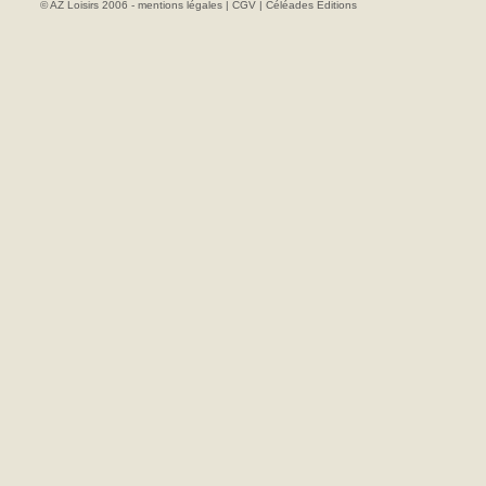
© AZ Loisirs 2006 -
mentions légales
|
CGV
|
Céléades Editions