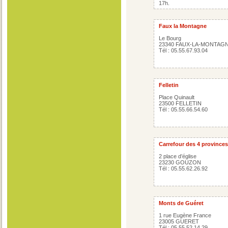
17h.
Faux la Montagne
Le Bourg
23340 FAUX-LA-MONTAG
Tél : 05.55.67.93.04
Felletin
Place Quinault
23500 FELLETIN
Tél : 05.55.66.54.60
Carrefour des 4 provinces
2 place d’église
23230 GOUZON
Tél : 05.55.62.26.92
Monts de Guéret
1 rue Eugène France
23005 GUERET
Tél : 05.55.52.14.29