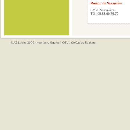
Maison de Vassivière
87120 Vassivière
Tél : 05.55.69.76.70
© AZ Loisirs 2006 -
mentions légales
|
CGV
|
Céléades Editions