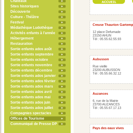
Châteaux
Sites historiques
Découverte
Culture - Théâtre
Festival
Creuse Thaurion Gartem
Médiathèque Ludothèque
12 place Defumade
Activités enfants à l'année
23150 AHUN
Hébergement
Tél : 05.55.62.55.93
Restauration
Sortie enfants ados août
Sortie enfants septembre
Aubusson
Sortie enfants octobre
Sortie enfants novembre
Rue vieille
23200 AUBUSSON
Sortie enfants décembre
Tél : 05.55.66.32.12
Sortie enfants ados janvier
Sortie enfants ados février
Sortie enfants ados mars
Sortie enfants ados avril
Auzances
Sortie enfants ados mai
6, rue de la Mairie
Sortie enfants ados juin
23700 AUZANCES
Sortie enfants ados juillet
Tél : 05.55.67.17.13
Compagnies spectacles
Offices de Tourisme
Communiqué de Presse DP
Pays des eaux vives