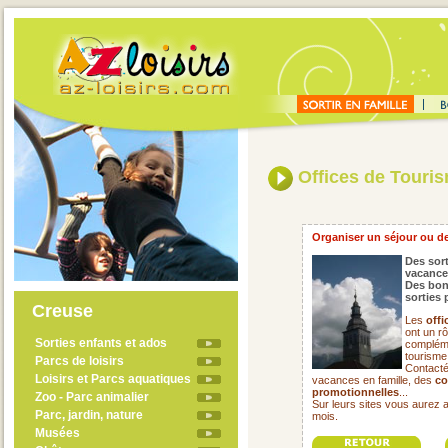
Offices de Touri
Organiser un séjour ou de
Des sort
vacance
Des bon
sorties 
Creuse
Les
offi
ont un rô
Sorties enfants et ados
compléme
tourisme
Parcs de loisirs
Contacté
Loisirs et Parcs aquatiques
vacances en famille, des
co
promotionnelles
...
Zoo - Parc animalier
Sur leurs sites vous aurez 
Parc, jardin, nature
mois.
Musées