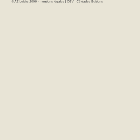
© AZ Loisirs 2006 -
mentions légales
|
CGV
|
Céléades Editions