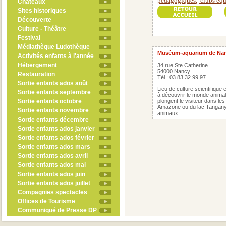
pédagogiques
clubs équ
,
Châteaux
Sites historiques
Découverte
Culture - Théâtre
Festival
Médiathèque Ludothèque
Muséum-aquarium de Na
Activités enfants à l'année
Hébergement
34 rue Ste Catherine
54000 Nancy
Restauration
Tél : 03 83 32 99 97
Sortie enfants ados août
Lieu de culture scientifique
Sortie enfants septembre
à découvrir le monde anima
Sortie enfants octobre
plongent le visiteur dans le
Amazone ou du lac Tanganyi
Sortie enfants novembre
animaux
Sortie enfants décembre
Sortie enfants ados janvier
Sortie enfants ados février
Sortie enfants ados mars
Sortie enfants ados avril
Sortie enfants ados mai
Sortie enfants ados juin
Sortie enfants ados juillet
Compagnies spectacles
Offices de Tourisme
Communiqué de Presse DP