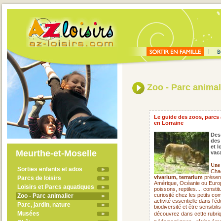
Zoo - Parc animal
Le guide des zoos, parcs 
en Lorraine
Des
des
et l
Meurthe-et-Moselle
vac
Une 
Sorties enfants et ados
Cha
vivarium, terrarium
présent
Parcs de loisirs
Amérique, Océanie ou Europ
Loisirs et Parcs aquatiques
poissons, reptiles.... consti
curiosité chez les petits c
Zoo - Parc animalier
activité essentielle dans l’
Parc, jardin, nature
biodiversité et être sensibi
Musées
découvrez dans cette rubriq