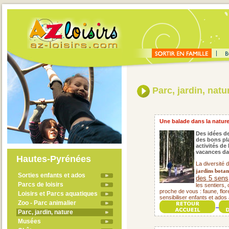
Parc, jardin, natu
Une balade dans la nature, 
Des idées de
des bons pla
activités de
vacances da
Hautes-Pyrénées
La diversité 
jardins botan
Sorties enfants et ados
des 5 sens
Parcs de loisirs
les sentiers,
proche de vous : faune, flore
Loisirs et Parcs aquatiques
sensibiliser enfants et ados 
Zoo - Parc animalier
Parc, jardin, nature
Musées