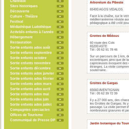
Châteaux
Arboretum du Pibeste
Sites historiques
65400 AGOS VIDALOS
Découverte
Face à la chaîne, sur le ver
Culture - Théâtre
méditerranéenne résiste au
Festival
pédagogique a été créé pour 
Médiathèque Ludothèque
Activités enfants à l'année
Grottes de Médous
Hébergement
Restauration
60 route des Cols
65200 ASTE
Sortie enfants ados août
Tél : 05 62 91 78 46
Sortie enfants septembre
Sur un parcours de 1 km, de
Sortie enfants octobre
excentriques ainsi que de la
Sortie enfants novembre
capricieuses évoquent des 
étranges. La visite compre
Sortie enfants décembre
souterraine.
Sortie enfants ados janvier
Sortie enfants ados février
Grottes de Gargas
Sortie enfants ados mars
Sortie enfants ados avril
65660 AVENTIGNAN
Tél : 05 62 39 72 39
Sortie enfants ados mai
Sortie enfants ados juin
Il y a 27 000 ans, des chass
les Grottes de Gargas. Ils 
Sortie enfants ados juillet
passage. La visite permet d'
Compagnies spectacles
nombreuses gravures et pe
Offices de Tourisme
Communiqué de Presse DP
Jardin botanique du Tour