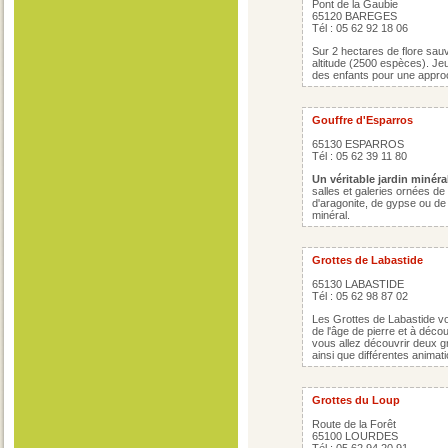
Pont de la Gaubie
65120 BAREGES
Tél : 05 62 92 18 06
Sur 2 hectares de flore sa
altitude (2500 espèces). Je
des enfants pour une appro
Gouffre d'Esparros
65130 ESPARROS
Tél : 05 62 39 11 80
Un véritable jardin minéral
salles et galeries ornées de
d'aragonite, de gypse ou de 
minéral.
Grottes de Labastide
65130 LABASTIDE
Tél : 05 62 98 87 02
Les Grottes de Labastide vo
de l'âge de pierre et à décou
vous allez découvrir deux gr
ainsi que différentes animat
Grottes du Loup
Route de la Forêt
65100 LOURDES