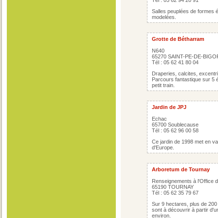
Tél : 05 62 94 20 91
Salles peuplées de formes ét
modelées.
Grotte de Bétharram
N640
65270 SAINT-PE-DE-BIG
Tél : 05 62 41 80 04
Draperies, calcites, excentri
Parcours fantastique sur 5 
petit train.
Jardin de JPJ
Echac
65700 Soublecause
Tél : 05 62 96 00 58
Ce jardin de 1998 met en v
d'Europe.
Arboretum de Tournay
Renseignements à l'Office 
65190 TOURNAY
Tél : 05 62 35 79 67
Sur 9 hectares, plus de 200
sont à découvrir à partir d
environ.