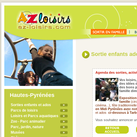
Sortie enfants ado
Agenda des sorties, activit
Vos loisirs,
des idées d
des bons p
famille di
Hautes-Pyrénées
Exposition
famille
(cir
Sorties enfants et ados
cinéma...), fête traditionnell
en Midi Pyrénées avec not
Parcs de loisirs
et ados
ci-dessous à Tarb
Loisirs et Parcs aquatiques
Vous souhaitez annoncer un 
Zoo - Parc animalier
Parc, jardin, nature
Musées