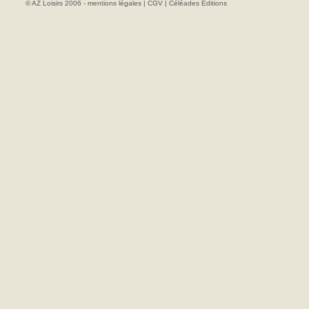
© AZ Loisirs 2006 -
mentions légales
|
CGV
|
Céléades Editions