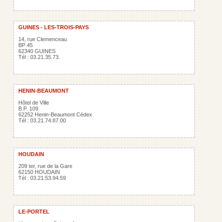
GUINES - LES-TROIS-PAYS
14, rue Clemenceau
BP 45
62340 GUINES
Tél : 03.21.35.73.
HENIN-BEAUMONT
Hôtel de Ville
B.P. 109
62252 Henin-Beaumont Cédex
Tél : 03.21.74.87.00
HOUDAIN
209 ter, rue de la Gare
62150 HOUDAIN
Tél : 03.21.53.94.59
LE-PORTEL