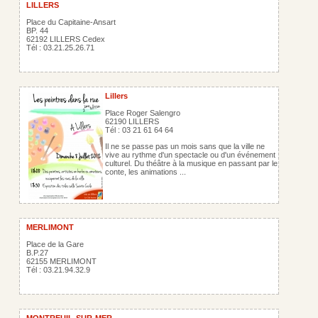
LILLERS
Place du Capitaine-Ansart
BP. 44
62192 LILLERS Cedex
Tél : 03.21.25.26.71
Lillers
Place Roger Salengro
62190 LILLERS
Tél : 03 21 61 64 64
Il ne se passe pas un mois sans que la ville ne
vive au rythme d'un spectacle ou d'un événement
culturel. Du théâtre à la musique en passant par le
conte, les animations ...
MERLIMONT
Place de la Gare
B.P.27
62155 MERLIMONT
Tél : 03.21.94.32.9