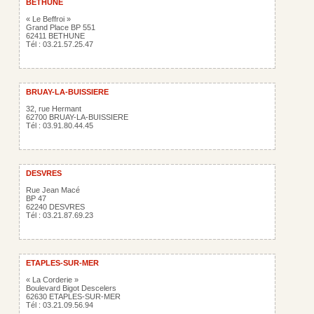
BETHUNE
« Le Beffroi »
Grand Place BP 551
62411 BETHUNE
Tél : 03.21.57.25.47
BRUAY-LA-BUISSIERE
32, rue Hermant
62700 BRUAY-LA-BUISSIERE
Tél : 03.91.80.44.45
DESVRES
Rue Jean Macé
BP 47
62240 DESVRES
Tél : 03.21.87.69.23
ETAPLES-SUR-MER
« La Corderie »
Boulevard Bigot Descelers
62630 ETAPLES-SUR-MER
Tél : 03.21.09.56.94