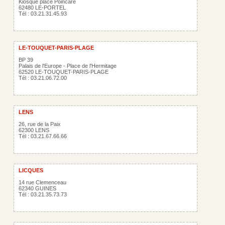
Kiosque place Poincaré
62480 LE-PORTEL
Tél : 03.21.31.45.93
LE-TOUQUET-PARIS-PLAGE
BP 39
Palais de l'Europe - Place de l'Hermitage
62520 LE-TOUQUET-PARIS-PLAGE
Tél : 03.21.06.72.00
LENS
26, rue de la Paix
62300 LENS
Tél : 03.21.67.66.66
LICQUES
14 rue Clemenceau
62340 GUINES
Tél : 03.21.35.73.73