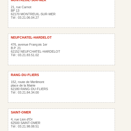
MONTREUIL-SUR-MER
21, rue Carnot
BP 13
62170 MONTREUIL-SUR-MER
Tél : 03.21.06.04.27
NEUFCHATEL-HARDELOT
476, avenue François 1er
B.P. 21
62152 NEUFCHATEL-HARDELOT
Tél : 03.21.83.51.02
RANG-DU-FLIERS
152, route de Merlimont
place de la Mairie
62180 RANG-DU-FLIERS
Tél : 03.21.84.34.00
SAINT-OMER
4, rue Lion d'Or
62500 SAINT-OMER
Tél : 03.21.98.08.51