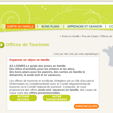
>
Sortir en famille
/ Pas-de-Calais / Offices de
Offices de Tourisme
|
trier par ville
|
trier par ordre alphabétique
|
Organiser un séjour en famille
AZ-LOISIRS Le guide des loisirs en famille
Des idées d’activités pour les enfants et les ados,
des bons plans pour les parents,
des sorties en famille le
dimanche, le week-end et en vacances.
Les offices de tourisme et syndicats d’initiative ont un rôle d’accueil et
d’information en complémentarité avec le Comité départemental de
tourisme ou le Comité régional de tourisme. Contactés, ils vous
proposeront des offres
week-end
,
vacances en famille
, des coups de
coeur voire des
offres promotionnelles
...