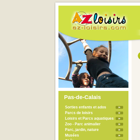
Pas-de-Calais
Sorties enfants et ados
Parcs de loisirs
Loisirs et Parcs aquatiques
Zoo - Parc animalier
Parc, jardin, nature
Musées