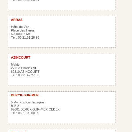
ARRAS
Hôtel de Ville
Place des Héros
62000 ARRAS
Tél : 03.21.51.26.95
AZINCOURT
Mairie
22 rue Charles VI
62310 AZINCOURT
Tél : 03.21.47.27.53
BERCK-SUR-MER
5, Av. Françis Tattegrain
B.P. 31
62601 BERCK-SUR-MER CEDEX
Tél : 03.21.09.50.00