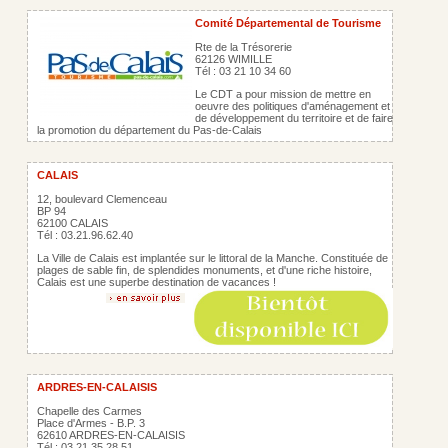
Comité Départemental de Tourisme
Rte de la Trésorerie
62126 WIMILLE
Tél : 03 21 10 34 60
Le CDT a pour mission de mettre en
oeuvre des politiques d'aménagement et
de développement du territoire et de faire
la promotion du département du Pas-de-Calais
CALAIS
12, boulevard Clemenceau
BP 94
62100 CALAIS
Tél : 03.21.96.62.40
La Ville de Calais est implantée sur le littoral de la Manche. Constituée de
plages de sable fin, de splendides monuments, et d'une riche histoire,
Calais est une superbe destination de vacances !
ARDRES-EN-CALAISIS
Chapelle des Carmes
Place d'Armes - B.P. 3
62610 ARDRES-EN-CALAISIS
Tél : 03.21.35.28.51