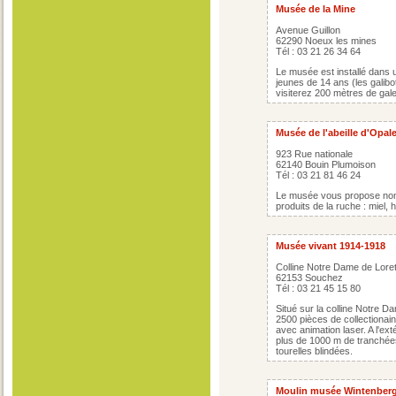
Musée de la Mine
Avenue Guillon
62290 Noeux les mines
Tél : 03 21 26 34 64
Le musée est installé dans 
jeunes de 14 ans (les galibo
visiterez 200 mètres de gale
Musée de l'abeille d'Opal
923 Rue nationale
62140 Bouin Plumoison
Tél : 03 21 81 46 24
Le musée vous propose nom
produits de la ruche : miel, h
Musée vivant 1914-1918
Colline Notre Dame de Loret
62153 Souchez
Tél : 03 21 45 15 80
Situé sur la colline Notre D
2500 pièces de collectionain
avec animation laser. A l'ex
plus de 1000 m de tranchées
tourelles blindées.
Moulin musée Wintenber