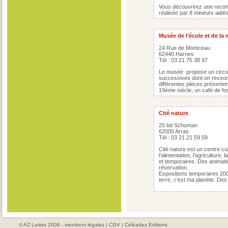
Vous découvrirez une reconst
réalisée par 8 mineurs aidé
Musée de l'école et de la
24 Rue de Montceau
62440 Harnes
Tél : 03 21 75 38 97
Le musée propose un circuit
successives dont on ressort 
différentes pièces présentent
19ème siècle, un café de fos
Cité nature
25 bd Schuman
62000 Arras
Tél : 03 21 21 59 59
Cité nature est un centre cul
l'alimentation, l'agriculture
et temporaires. Des animati
réservation.
Expositions temporaires 200
terre, c'est ma planète. Des 
© AZ Loisirs 2006 -
mentions légales
|
CGV
|
Céléades Editions