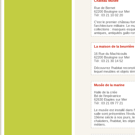
Château Musée
Rue de Bernet
62200 Boulogne sur Mer
Tél : 03 21 10 02 20
C'est le premier château fort
l'architecture militaire. Le
collections : masques esqui
antiques, antiquités gallo-ro
La maison de la beurrière
16 Rue du Machicoulis
62200 Boulogne sur Mer
Tél : 03 21 30 14 52
Découvrez l'habitat reconst
lequel meubles et objets tém
Musée de la marine
Halle de la criée
Bd de l'impératrice
62630 Etaples sur Mer
Tél : 03 21 09 77 21
Le musée est installé dans l
salle sont présentées l'évolut
19ème siècle à nos jours, le
chalutiers, l'habitat, les obj
métiers.