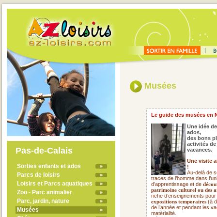
Musées
Le guide des musées en N
Une idée de
ados,
des bons pl
activités d
Pas-de-Calais
vacances.
Une visite 
Sorties enfants et ados
!
Au-delà de s
Parcs de loisirs
traces de l’homme dans l’uni
Loisirs et Parcs aquatiques
d’apprentissage et de
découv
patrimoine culturel ou des a
Zoo - Parc animalier
riche d’enseignements pour
Parc, jardin, nature
(à d
expositions temporaires
de l’année et pendant les va
Musées
matérialité.