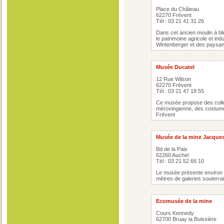
Place du Château
62270 Frévent
Tél : 03 21 41 31 26
Dans cet ancien moulin à bl
le patrimoine agricole et indu
Wintenberger et des paysans
Musée Ducatel
12 Rue Wilson
62270 Frévent
Tél : 03 21 47 18 55
Ce musée propose des collec
mérovingienne, des costumes
Frévent
Musée de la mine Jacque
Bd de la Paix
62260 Auchel
Tél : 03 21 52 66 10
Le musée présente environ un
mètres de galeries souterra
Ecomusée de la mine
Cours Kennedy
62700 Bruay la Buissière