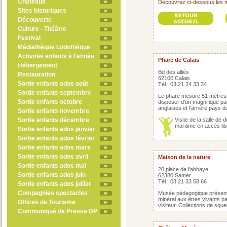
Châteaux
Découvrez ci-dessous les 
Sites historiques
Découverte
Culture - Théâtre
Festival
Médiathèque Ludothèque
Activités enfants à l'année
Phare de Calais
Hébergement
Bd des alliés
Restauration
62100 Calais
Sortie enfants ados août
Tél : 03 21 24 33 34
Sortie enfants septembre
Le phare mesure 51 mètres 
Sortie enfants octobre
disposer d'un magnifique pano
anglaises et l'arrière pays d
Sortie enfants novembre
Sortie enfants décembre
Visite de la salle de
maritime en accès libr
Sortie enfants ados janvier
Sortie enfants ados février
Sortie enfants ados mars
Sortie enfants ados avril
Maison de la nature
Sortie enfants ados mai
20 place de l'abbaye
Sortie enfants ados juin
62380 Samer
Tél : 03 21 33 58 66
Sortie enfants ados juillet
Compagnies spectacles
Musée pédagogique présenta
minéral aux êtres vivants p
Offices de Tourisme
visiteur. Collections de squ
Communiqué de Presse DP