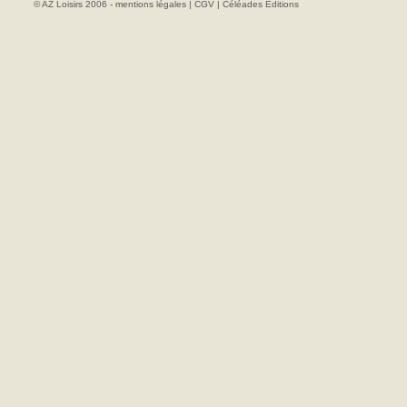
© AZ Loisirs 2006 -
mentions légales
|
CGV
|
Céléades Editions