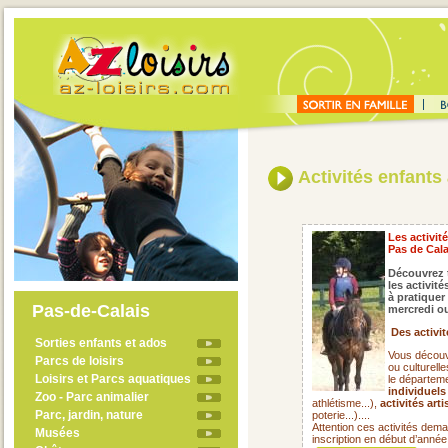
Activités enfants 
Les activit
Pas de Cala
Découvrez t
les activité
à pratiquer
Pas-de-Calais
mercredi ou
Des activit
Sorties enfants et ados
Vous découvr
Parcs de loisirs
ou culturell
Loisirs et Parcs aquatiques
le départem
individuels
Zoo - Parc animalier
athlétisme...),
activités art
Parc, jardin, nature
poterie...)....
Attention ces activités dema
Musées
inscription en début d’année