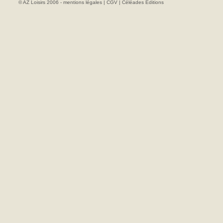
© AZ Loisirs 2006 -
mentions légales
|
CGV
|
Céléades Editions