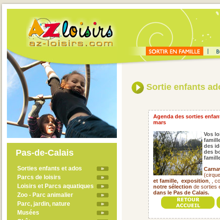
Sortie enfants a
Agenda des sorties enfant
mars
Vos lo
famill
des id
Pas-de-Calais
des bo
famil
Sorties enfants et ados
Carna
(cirqu
Parcs de loisirs
et famille,
exposition
, , 
Loisirs et Parcs aquatiques
notre sélection
de sorties 
dans le Pas de Calais.
Zoo - Parc animalier
Parc, jardin, nature
Musées