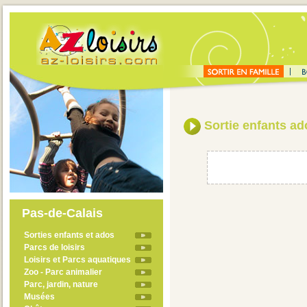
Sortie enfants ado
Pas-de-Calais
Sorties enfants et ados
Parcs de loisirs
Loisirs et Parcs aquatiques
Zoo - Parc animalier
Parc, jardin, nature
Musées