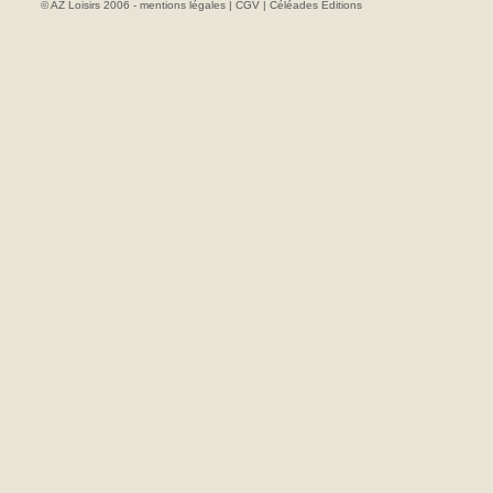
© AZ Loisirs 2006 -
mentions légales
|
CGV
|
Céléades Editions