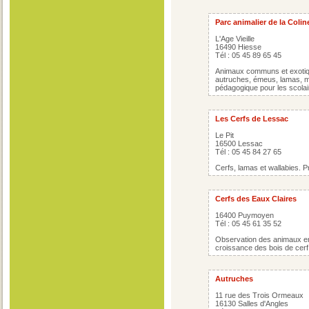
Parc animalier de la Coli
L'Age Vieille
16490 Hiesse
Tél : 05 45 89 65 45
Animaux communs et exotiqu
autruches, émeus, lamas, mo
pédagogique pour les scolai
Les Cerfs de Lessac
Le Pit
16500 Lessac
Tél : 05 45 84 27 65
Cerfs, lamas et wallabies. 
Cerfs des Eaux Claires
16400 Puymoyen
Tél : 05 45 61 35 52
Observation des animaux en l
croissance des bois de cerf
Autruches
11 rue des Trois Ormeaux
16130 Salles d'Angles