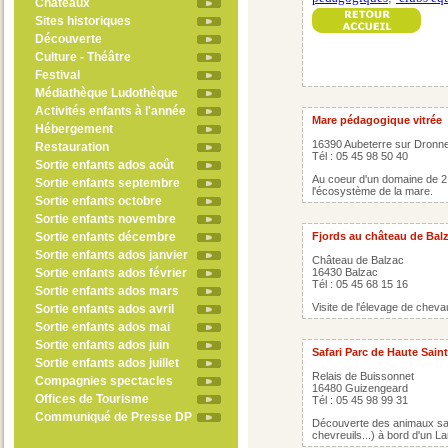
Châteaux
Sites historiques
Découverte
Culture - Théâtre
Festival
Médiathèque Ludothèque
Activités enfants à l'année
Mare pédagogique vitrée
Hébergement
16390 Aubeterre sur Dronn
Restauration
Tél : 05 45 98 50 40
Sortie enfants ados août
Au coeur d'un domaine de 2
Sortie enfants septembre
l'écosystème de la mare.
Sortie enfants octobre
Sortie enfants novembre
Sortie enfants décembre
Fjords au château de Bal
Sortie enfants ados janvier
Château de Balzac
Sortie enfants ados février
16430 Balzac
Tél : 05 45 68 15 16
Sortie enfants ados mars
Visite de l'élevage de cheva
Sortie enfants ados avril
Sortie enfants ados mai
Sortie enfants ados juin
Safari Parc de Haute Sain
Sortie enfants ados juillet
Relais de Buissonnet
Compagnies spectacles
16480 Guizengeard
Offices de Tourisme
Tél : 05 45 98 99 31
Communiqué de Presse DP
Découverte des animaux sau
chevreuils...) à bord d'un L