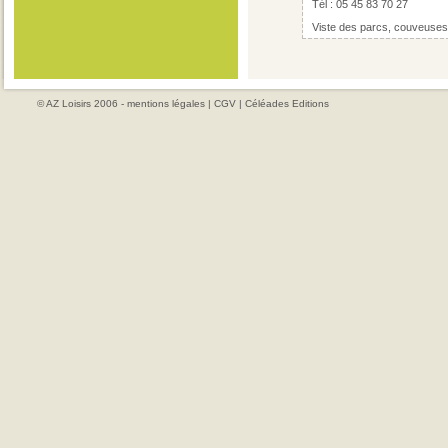
Tél : 05 45 83 70 27
Viste des parcs, couveuses
© AZ Loisirs 2006 -
mentions légales
|
CGV
|
Céléades Editions