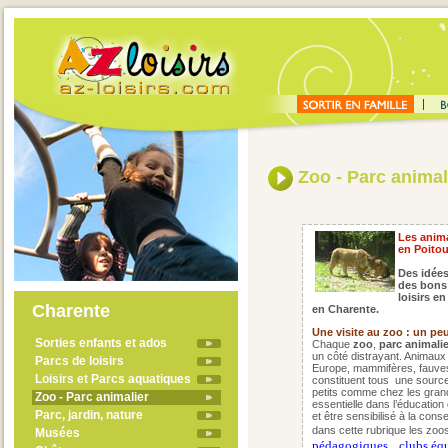
Zoo - Parc animal
Les anima
en Poito
Des idées
des bons 
loisirs e
Charente
en Charente.
Une visite au zoo : un pe
Sorties enfants et ados
Chaque
zoo
,
parc animalie
un côté distrayant. Animaux
Parcs de loisirs
Europe, mammifères, fauves
Loisirs et Parcs aquatiques
constituent tous une source 
petits comme chez les grands
Zoo - Parc animalier
essentielle dans l’éducation
Parc, jardin, nature
et être sensibilisé à la con
dans cette rubrique les zoos
Musées
pédagogiques
,
clubs équ