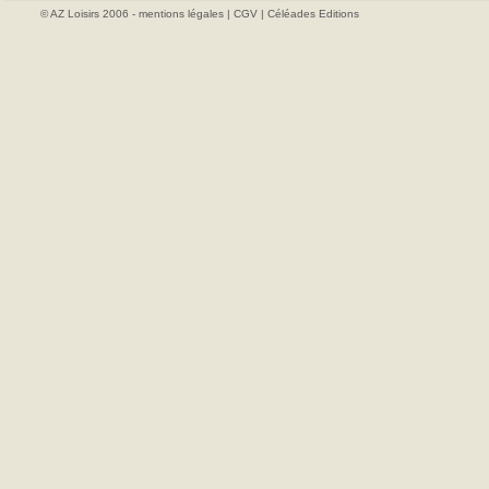
© AZ Loisirs 2006 -
mentions légales
|
CGV
|
Céléades Editions