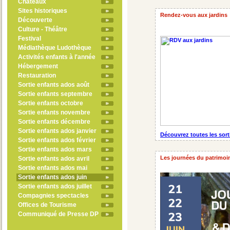
Châteaux
Sites historiques
Rendez-vous aux jardins
Découverte
Culture - Théâtre
Festival
Médiathèque Ludothèque
Activités enfants à l'année
Hébergement
Restauration
Sortie enfants ados août
Sortie enfants septembre
Sortie enfants octobre
Sortie enfants novembre
Sortie enfants décembre
Sortie enfants ados janvier
Découvrez toutes les sort
Sortie enfants ados février
Sortie enfants ados mars
Les journées du patrimoi
Sortie enfants ados avril
Sortie enfants ados mai
Sortie enfants ados juin
Sortie enfants ados juillet
Compagnies spectacles
Offices de Tourisme
Communiqué de Presse DP