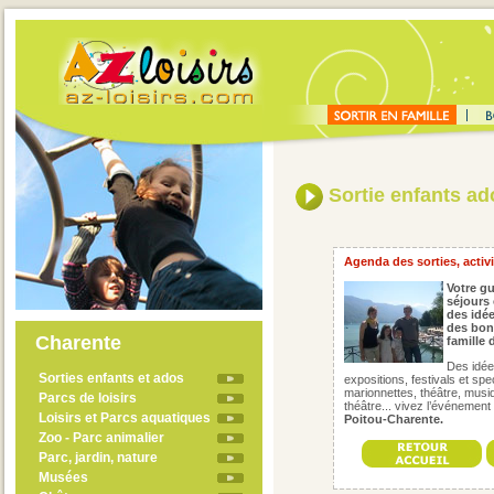
Sortie enfants ad
Agenda des sorties, activi
Votre gu
séjours 
des idée
des bon
Charente
famille
Des idées
Sorties enfants et ados
expositions, festivals et spe
marionnettes, théâtre, musiqu
Parcs de loisirs
théâtre... vivez l’événement
Loisirs et Parcs aquatiques
Poitou-Charente.
Zoo - Parc animalier
Parc, jardin, nature
Musées