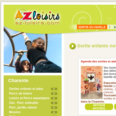
Sortie enfants n
Agenda des sorties et ate
Vos loisi
des idées
des bons
famille 
Charente
Expositi
famille
(c
Sorties enfants et ados
cinéma...
concert..
Parcs de loisirs
Toussain
Loisirs et Parcs aquatiques
sorties et
dans la Charente.
Zoo - Parc animalier
Parc, jardin, nature
Musées