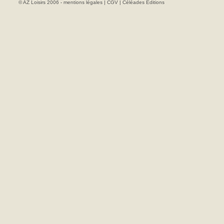
© AZ Loisirs 2006 -
mentions légales
|
CGV
|
Céléades Editions