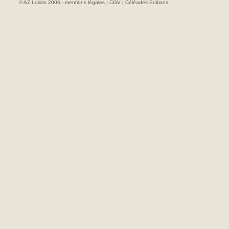
© AZ Loisirs 2006 -
mentions légales
|
CGV
|
Céléades Editions