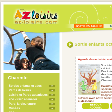
Sortie enfants oc
Agenda des activités, sort
Vos lois
cet été
Des idée
des bon
Charente
famille
Charent
Sorties enfants et ados
Balades 
spectacl
Parcs de loisirs
marionnet
Loisirs et Parcs aquatiques
tradition
automne
avec notre sélec
Zoo - Parc animalier
ci-dessous :
Parc, jardin, nature
Musées