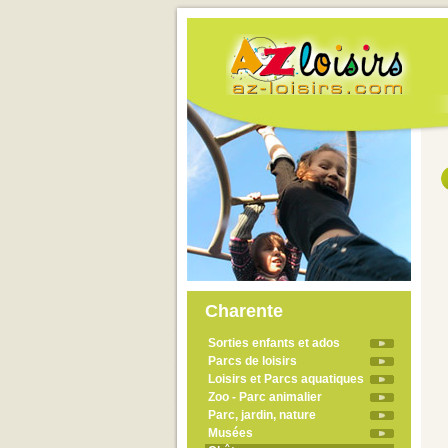
Charente
Sorties enfants et ados
Parcs de loisirs
Loisirs et Parcs aquatiques
Zoo - Parc animalier
Parc, jardin, nature
Musées