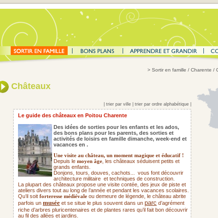
>
Sortir en famille
/ Charente /
Châteaux
|
trier par ville
|
trier par ordre alphabétique
|
Le guide des châteaux en Poitou Charente
Des idées de sorties pour les enfants et les ados,
des bons plans pour les parents,
des sorties et
activités de loisirs en famille dimanche, week-end et
vacances en .
Une visite au château, un moment magique et éducatif !
Depuis le
, les châteaux séduisent petits et
moyen âge
grands enfants.
Donjons, tours, douves, cachots...
vous font découvrir
architecture militaire
et techniques de construction.
La plupart des châteaux propose une visite contée, des jeux de piste et
ateliers divers tout au long de l’année et pendant les vacances scolaires.
Qu’il soit
ou demeure de légende, le château abrite
forteresse médiévale
musée
parc
parfois un
et se situe le plus souvent dans un
d’agrément
riche d’arbres pluricentenaires et de plantes rares qu’il fait bon découvrir
au fil des allées et jardins.