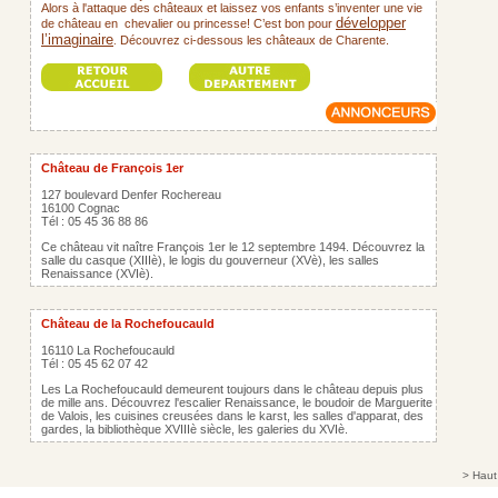
Alors à l'attaque des châteaux et laissez vos enfants s’inventer une vie
développer
de château en chevalier ou princesse! C’est bon pour
l’imaginaire
Découvrez ci-dessous les châteaux de Charente.
.
Château de François 1er
127 boulevard Denfer Rochereau
16100 Cognac
Tél : 05 45 36 88 86
Ce château vit naître François 1er le 12 septembre 1494. Découvrez la
salle du casque (XIIIè), le logis du gouverneur (XVè), les salles
Renaissance (XVIè).
Château de la Rochefoucauld
16110 La Rochefoucauld
Tél : 05 45 62 07 42
Les La Rochefoucauld demeurent toujours dans le château depuis plus
de mille ans. Découvrez l'escalier Renaissance, le boudoir de Marguerite
de Valois, les cuisines creusées dans le karst, les salles d'apparat, des
gardes, la bibliothèque XVIIIè siècle, les galeries du XVIè.
>
Haut