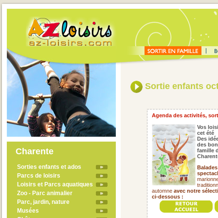
Sortie enfants oc
Agenda des activités, sort
Vos lois
cet été
Des idée
des bon
Charente
famille
Charent
Sorties enfants et ados
Balades 
spectacl
Parcs de loisirs
marionnet
Loisirs et Parcs aquatiques
tradition
automne
avec notre sélec
Zoo - Parc animalier
ci-dessous :
Parc, jardin, nature
Musées