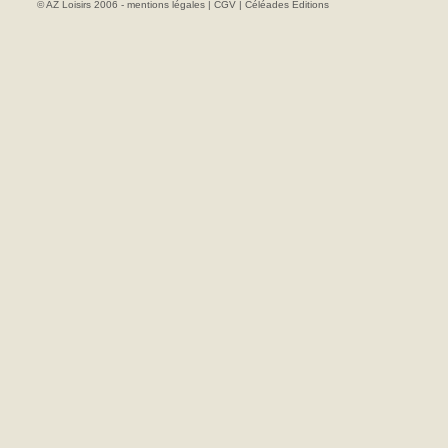
© AZ Loisirs 2006 -
mentions légales
|
CGV
|
Céléades Editions