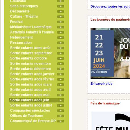
Châteaux
Sites historiques
Découvrez toutes les sort
Découverte
Culture - Théâtre
Les journées du patrimoi
Festival
Médiathèque Ludothèque
Activités enfants à l'année
Hébergement
Restauration
Sortie enfants ados août
Sortie enfants septembre
Sortie enfants octobre
Sortie enfants novembre
Sortie enfants décembre
Sortie enfants ados janvier
Sortie enfants ados février
En savoir plus
Sortie enfants ados mars
Sortie enfants ados avril
Sortie enfants ados mai
Sortie enfants ados juin
Fête de la musique
Sortie enfants ados juillet
Compagnies spectacles
Offices de Tourisme
Communiqué de Presse DP