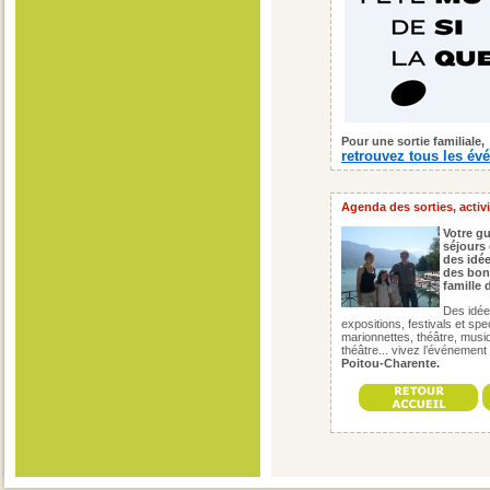
Pour une sortie familiale,
retrouvez tous les é
Agenda des sorties, activi
Votre gu
séjours 
des idée
des bon
famille
Des idées
expositions, festivals et spe
marionnettes, théâtre, musiqu
théâtre... vivez l’événement
Poitou-Charente.