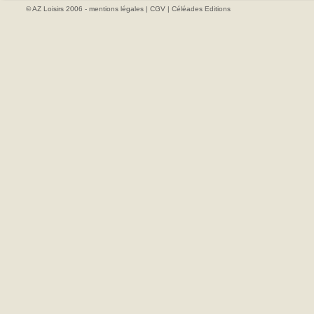
© AZ Loisirs 2006 -
mentions légales
|
CGV
|
Céléades Editions