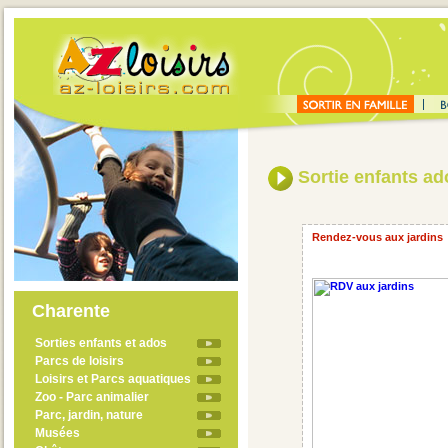
Sortie enfants ad
Rendez-vous aux jardins
Charente
Sorties enfants et ados
Parcs de loisirs
Loisirs et Parcs aquatiques
Zoo - Parc animalier
Parc, jardin, nature
Musées